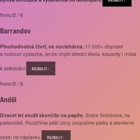
ROZBALIT
↓
Priorita 02 / 10
Barrandov
Plnohodnotná čtvrť, ne noclehárna.
17 000+ obyvatel
a rostoucí výstavba, jenže chybí střední škola, kapacity i místa
k setkávání.
ROZBALIT
↓
Priorita 03 / 10
Anděl
Dvacet let studií skončilo na papíře.
Srdce Smíchova, ne
parkoviště. Rozšíříme pěší zóny, propojíme parky a otevřeme
cestu na náplavku.
ROZBALIT
↓