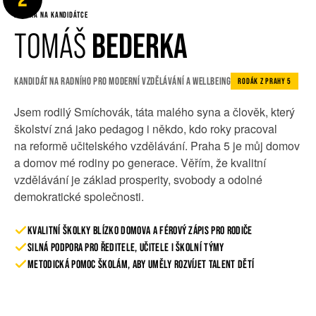
DVOJKA NA KANDIDÁTCE
TOMÁŠ
BEDERKA
KANDIDÁT NA RADNÍHO PRO MODERNÍ VZDĚLÁVÁNÍ A WELLBEING
RODÁK Z PRAHY 5
Jsem rodilý Smíchovák, táta malého syna a člověk, který
školství zná jako pedagog i někdo, kdo roky pracoval
na reformě učitelského vzdělávání. Praha 5 je můj domov
a domov mé rodiny po generace. Věřím, že kvalitní
vzdělávání je základ prosperity, svobody a odolné
demokratické společnosti.
KVALITNÍ ŠKOLKY BLÍZKO DOMOVA A FÉROVÝ ZÁPIS PRO RODIČE
SILNÁ PODPORA PRO ŘEDITELE, UČITELE I ŠKOLNÍ TÝMY
METODICKÁ POMOC ŠKOLÁM, ABY UMĚLY ROZVÍJET TALENT DĚTÍ