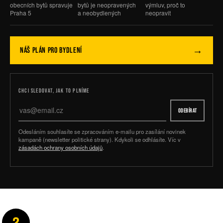
obecních bytů spravuje
bytů je neopravených
výmluv, proč to
Praha 5
a neobydlených
neopravit
→
NÁŠ PLÁN PRO BYDLENÍ
CHCI SLEDOVAT, JAK TO PLNÍME
ODEBÍRAT
Odesláním souhlasíte se zpracováním e-mailu pro zasílání novinek
kampaně (newsletter politické strany). Kdykoli se odhlásíte. Víc v
zásadách ochrany osobních údajů
.
2