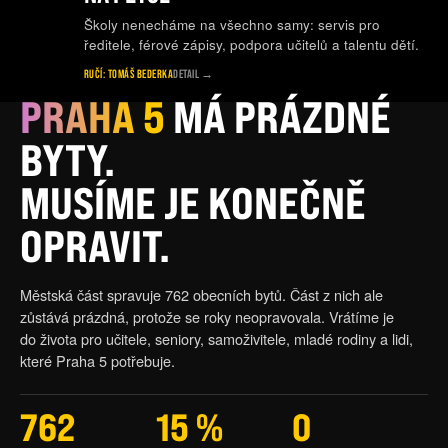
Školy nenecháme na všechno samy: servis pro
ředitele, férové zápisy, podpora učitelů a talentu dětí.
FILIP
KAREL
RUČÍ: TOMÁŠ BEDERKA
DETAIL
→
KANDIDÁT NA STAROSTU
PRAHA 5
MÁ PRÁZDNÉ
Slib 01
BYDLENÍ
BYTY.
MUSÍME JE KONEČNĚ
OPRAVIT.
Městská část spravuje 762 obecních bytů. Část z nich ale
zůstává prázdná, protože se roky neopravovala. Vrátíme je
do života pro učitele, seniory, samoživitele, mladé rodiny a lidi,
které Praha 5 potřebuje.
762
15 %
0