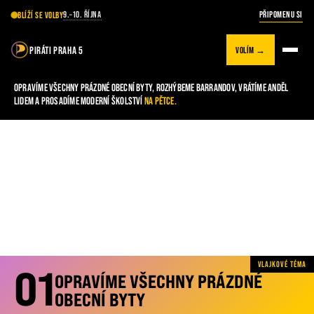
9.–10. ŘÍJNA
PŘIPOMENU SI
BLÍŽÍ SE VOLBY
TEREZA
NIESLEROVÁ
FILIP
KAREL
PIRÁTI PRAHA 5
VOLÍM
→
KANDIDÁTKA NA PRIMÁTORKU PRAHY
KANDIDÁT NA STAROSTU PRAHY 5
OPRAVÍME VŠECHNY PRÁZDNÉ OBECNÍ BYTY, ROZHÝBEME BARRANDOV, VRÁTÍME ANDĚL
AŤ TO TU
LIDEM A PROSADÍME MODERNÍ ŠKOLSTVÍ
NA PĚTCE.
ŽIJE!
ČTYŘI SLIBY
PRO PRAHU 5.
NÁŠ PROGRAM
→
NENECHTE PRAHU 5 BABIŠOVI
→
VLAJKOVÉ TÉMA
01
OPRAVÍME VŠECHNY PRÁZDNÉ
OBECNÍ BYTY