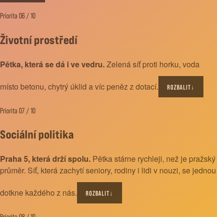
Priorita 06 / 10
Životní prostředí
Pětka, která se dá i ve vedru.
Zelená síť proti horku, voda
místo betonu, chytrý úklid a víc peněz z dotací.
ROZBALIT
↓
Priorita 07 / 10
Sociální politika
Praha 5, která drží spolu.
Pětka stárne rychleji, než je pražský
průměr. Síť, která zachytí seniory, rodiny i lidi v nouzi, se jednou
dotkne každého z nás.
ROZBALIT
↓
Priorita 08 / 10