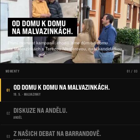
OD DOMU K DOMU
NA MALVAZINKÁCH.
První moment kampaně: chodili jsme dům od domu
na Malvazinkách s Terezou Nieslerovou, naší kandidátkou
na pražskou primátorku.
MOMENTY
01 / 03
OD DOMU K DOMU NA MALVAZINKÁCH.
01
19. 5. ·
MALVAZINKY
DISKUZE NA ANDĚLU.
02
ANDĚL
Z NAŠICH DEBAT NA BARRANDOVĚ.
03