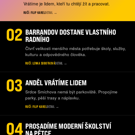
Vrátíme je lidem, kteří tu chtějí žít a pracovat.
RUČÍ: FILIP KAREL
DETAIL
→
02
BARRANDOV DOSTANE VLASTNÍHO
RADNÍHO
Čtvrť velikosti menšího města potřebuje školy, služby,
kulturu a odpovědného člověka.
RUČÍ: LENKA SOBOTKOVÁ
DETAIL
→
03
ANDĚL VRÁTÍME LIDEM
Srdce Smíchova nemá být parkoviště. Propojíme
parky, pěší trasy a náplavku.
RUČÍ: FILIP KAREL
DETAIL
→
04
PROSADÍME MODERNÍ ŠKOLSTVÍ
NA PĚTCE