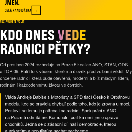
JMEN.
→
CELÁ KANDIDÁTKA
NEŽ PŮJDETE VOLIT
KDO DNES
VEDE
KOMPLETNÍ LISTINA
Č. 11
Č. 12
Č. 13
Č. 14
CELÁ KANDIDÁTKA · 41 JMEN
↑ SKRÝT
Č. 15
Č. 19
Č. 16
Č. 20
DANIEL
KALIBA
LIBOR
SIROTEK
Č. 17
Č. 18
RADNICI PĚTKY?
ING.
KATEŘINA
STUDNIČKOVÁ
RADEK
SOBOTKA
MUDR.
MUDR.
ALEŠ
PAVEL
DUCHÁČEK
DUŠEK
, PH.D.
JANA
MGR.
DVOŘÁKOVÁ
JAN
MACHÁČEK
Č. 21
Č. 22
DATOVÝ ANALYTIK
ING.
JAN
LINEK
PROJEKTOVÝ MANAŽER
MGR.
PETRA
CHVOJKOVÁ
, PH.D.
ANALYTIČKA TRHU NEMOVITOSTÍ
PROJEKTOVÝ MANAŽER
LÉKAŘ
LÉKAŘ NA UROLOGICKÉ KLINICE 2. LF UK
LUKÁŠ
ČERMÁK
DŮCHODKYNĚ
UČITEL, BÝVALÝ RAGBYOVÝ
MGR.
SIMONA
JISKROVÁ
EKOLOG, SADAŘ, STAVAŘ A LEKTOR
PSYCHOLOŽKA, PSYCHOTERAPEUTKA
A FN MOTOL
REPREZENTANT, TRENÉR
TRUHLÁŘ OSVČ
ASISTENTKA POSLANKYNĚ
Od prosince 2024 rozhoduje na Praze 5 koalice ANO, STAN, ODS
a TOP 09. Patří to k věcem, které má člověk před volbami vědět. My
chceme radnici, která bude otevřená, moderní a blíž mladým lidem,
ING.
MICHAL
KLUKA
Č. 23
PROGRAMÁTOR
rodinám i každodennímu životu ve čtvrtích.
ALEXANDRA RAMONA
MICHALKO
Č. 24
SCÉNICKÁ A VÝSTAVNÍ TVORBA
Vláda Andreje Babiše s Motoristy a SPD tlačí Česko k Orbánovu
JONÁŠ
JANČAŘÍK
, MSC, MA
Č. 25
modelu, kde se pravidla ohýbají podle toho, kdo je zrovna u moci.
KONZULTANT INSTITUCÍ EU, ODBORNÍK NA ANALÝZU PROPAGANDY A DEZINFORMACÍ
Postavit se tomu je potřeba i na radnici. Spolupráci s ANO
na Praze 5 odmítáme. Komunální politika není jen o opravě
JUDR.
ŠÁRKA
ŠAFRÁNKOVÁ
Č. 26
PEDAGOŽKA A MEDIÁTORKA
chodníků. Jedná se o zásadní díl naší demokracie, kterou
ING.
MICHAL
KUCHAŘ
Č. 27
AKADEMICKÝ PRACOVNÍK NA ČVUT
autokratům a populistům nechat nechceme.