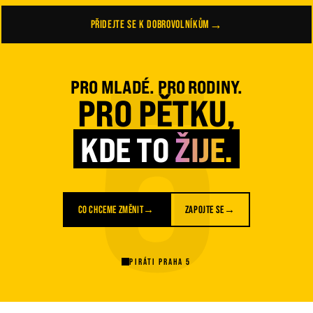
STANISLAV
PETR
Č. 40
STUDENT
→
PŘIDEJTE SE K DOBROVOLNÍKŮM
5
LINDA
NEUBERGOVÁ
Č. 41
ZASTUPITELKA PRAHY 5
KOMPLETNÍ SEZNAM (PDF)
→
KOMPLETNÍ KANDIDÁTKA
PRO MLADÉ. PRO RODINY.
PRO PĚTKU,
KDE TO
ŽIJE.
CO CHCEME ZMĚNIT
→
ZAPOJTE SE
→
PIRÁTI PRAHA 5