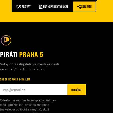
DAROVAT
TRANSPARENTNÍ ÚČET
SDÍLEJTE
PIRÁTI
PRAHA 5
Volby do zastupitelstva městské části
se konají 9. a 10. října 2026.
ODBĚR NOVINEK E-MAILEM
ODEBÍRAT
Odesláním souhlasíte se zpracováním e-
mailu pro zasílání novinek kampaně
(newsletter politické strany). Kdykoli