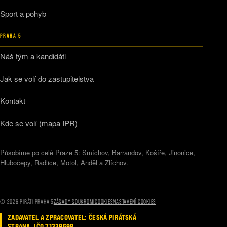
Sport a pohyb
PRAHA 5
Náš tým a kandidáti
Jak se volí do zastupitelstva
Kontakt
Kde se volí (mapa IPR)
Působíme po celé Praze 5: Smíchov, Barrandov, Košíře, Jinonice,
Hlubočepy, Radlice, Motol, Anděl a Zlíchov.
© 2026 PIRÁTI PRAHA 5
ZÁSADY SOUKROMÍ
COOKIES
NASTAVENÍ COOKIES
ZADAVATEL A ZPRACOVATEL: ČESKÁ PIRÁTSKÁ
STRANA, IČO 71339698