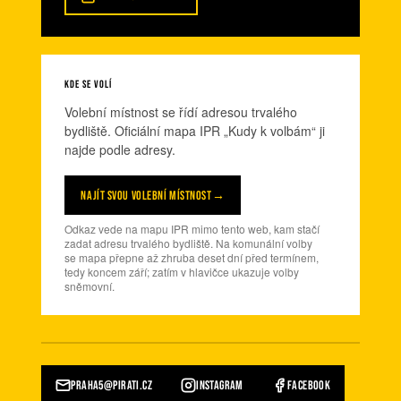
KDE SE VOLÍ
Volební místnost se řídí adresou trvalého
bydliště. Oficiální mapa IPR „Kudy k volbám“ ji
najde podle adresy.
NAJÍT SVOU VOLEBNÍ MÍSTNOST
→
Odkaz vede na mapu IPR mimo tento web, kam stačí
zadat adresu trvalého bydliště. Na komunální volby
se mapa přepne až zhruba deset dní před termínem,
tedy koncem září; zatím v hlavičce ukazuje volby
sněmovní.
PRAHA5@PIRATI.CZ
INSTAGRAM
FACEBOOK