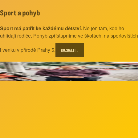
Sport a pohyb
Sport má patřit ke každému dětství.
Ne jen tam, kde ho
uhlídají rodiče. Pohyb zpřístupníme ve školách, na sportovištích
i venku v přírodě Prahy 5.
ROZBALIT
↓
Filip
Karel
Kandidát na starostu Prahy 5
enka
Sobotková
andidátka na radní pro rozvoj Barrandova
lip
Karel
andidát na starostu Prahy 5