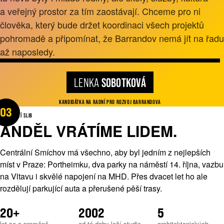
a veřejný prostor za tím zaostávají. Chceme pro ni
člověka, který bude držet koordinaci všech projektů
pohromadě a připomínat, že Barrandov nemá jít na řadu
až naposledy.
LENKA
SOBOTKOVÁ
DNES
KANDIDÁTKA NA RADNÍ PRO ROZVOJ BARRANDOVA
⟷
03
NÁŠ TŘETÍ SLIB
ANDĚL VRÁTÍME LIDEM.
Centrální Smíchov má všechno, aby byl jedním z nejlepších
míst v Praze: Portheimku, dva parky na náměstí 14. října, vazbu
na Vltavu i skvělé napojení na MHD. Přes dvacet let ho ale
rozdělují parkující auta a přerušené pěší trasy.
20+
2002
5
let se o proměně
od té doby leží studie
architektonických