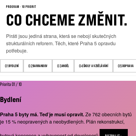
PROGRAM · 10 PRIORIT
CO CHCEME
ZMĚNIT.
Piráti jsou jediná strana, která se nebojí skutečných
strukturálních reforem. Těch, které Praha 5 opravdu
potřebuje.
01
02
03
04
05
BYDLENÍ
BARRANDOV
ANDĚL
ŠKOLY A VZDĚLÁVÁNÍ
DOPRAVA
Priorita 01 / 10
Bydlení
Praha 5 byty má. Teď je musí opravit.
Ze 762 obecních bytů
je 15 % neopravených a neobydlených. Plán rekonstrukcí,
bytová koncepce a vybavenost od developerů.