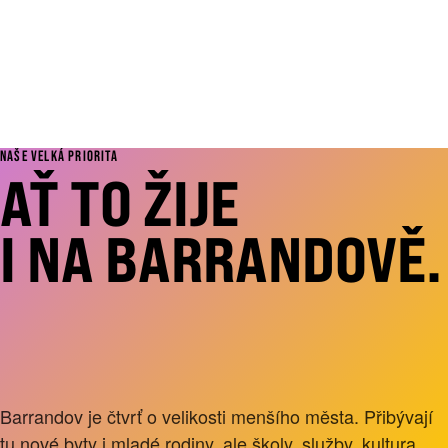
„NADANÉ DĚTI MUSÍME UMĚT
ROZPOZNAT A PODPOŘIT. VĚTŠÍ
POKLAD NEMÁME.“
NAŠE VELKÁ PRIORITA
AŤ TO ŽIJE
I NA BARRANDOVĚ.
NAŠE SKVĚLÁ ČTVRŤ SI ZASLOUŽÍ
VLASTNÍ RADNÍ.
Barrandov je čtvrť o velikosti menšího města. Přibývají
tu nové byty i mladé rodiny, ale školy, služby, kultura