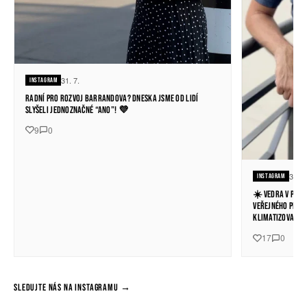
31. 7.
INSTAGRAM
RADNÍ PRO ROZVOJ BARRANDOVA? DNESKA JSME OD LIDÍ
SLYŠELI JEDNOZNAČNÉ “ANO”! 💜
9
0
30. 7
INSTAGRAM
☀️ VEDRA V PRAZ
VEŘEJNÉHO PROST
KLIMATIZOVANÝ S
17
0
SLEDUJTE NÁS NA INSTAGRAMU
→